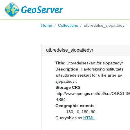
Home
Collections
utbredelse_sjopattedyr
utbredelse_sjopattedyr
Title
:
Utbredelseskart for sjopattedyr
Description
:
Havforskninginstituttets
artsutbredelseskart for ulike arter av
sjøpattedyr.
Storage CRS
:
http://www.opengis.net/def/crs/OGC/1.3
RS84
Geographic extents
:
-180, -0, 180, 90.
Queryables as
HTML
.