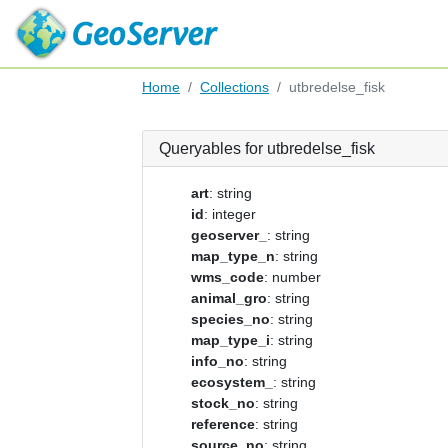
Home
Collections
utbredelse_fisk
Queryables for utbredelse_fisk
art
: string
id
: integer
geoserver_
: string
map_type_n
: string
wms_code
: number
animal_gro
: string
species_no
: string
map_type_i
: string
info_no
: string
ecosystem_
: string
stock_no
: string
reference
: string
source_no
: string