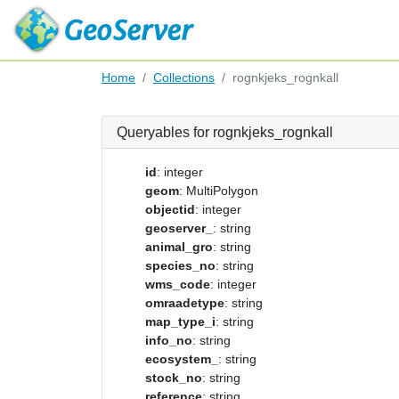
Home
Collections
rognkjeks_rognkall
Queryables for rognkjeks_rognkall
id
: integer
geom
: MultiPolygon
objectid
: integer
geoserver_
: string
animal_gro
: string
species_no
: string
wms_code
: integer
omraadetype
: string
map_type_i
: string
info_no
: string
ecosystem_
: string
stock_no
: string
reference
: string