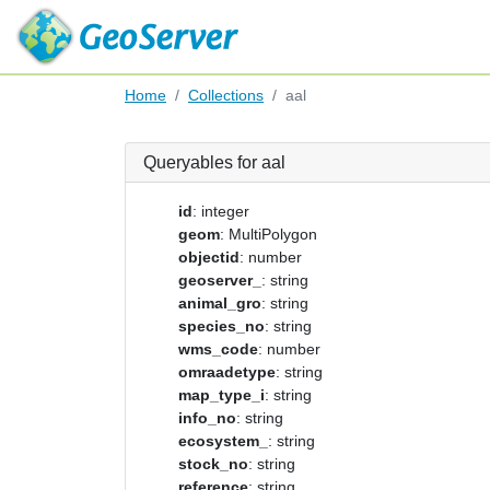
Home
Collections
aal
Queryables for aal
id
: integer
geom
: MultiPolygon
objectid
: number
geoserver_
: string
animal_gro
: string
species_no
: string
wms_code
: number
omraadetype
: string
map_type_i
: string
info_no
: string
ecosystem_
: string
stock_no
: string
reference
: string