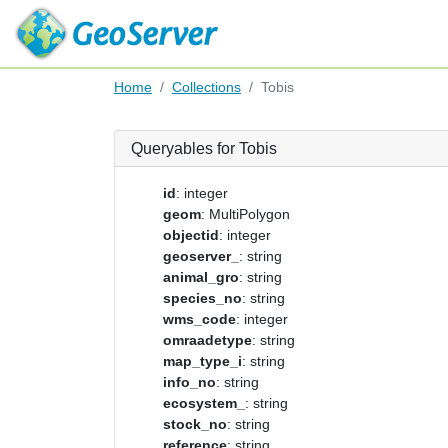
Home
Collections
Tobis
Queryables for Tobis
id
: integer
geom
: MultiPolygon
objectid
: integer
geoserver_
: string
animal_gro
: string
species_no
: string
wms_code
: integer
omraadetype
: string
map_type_i
: string
info_no
: string
ecosystem_
: string
stock_no
: string
reference
: string