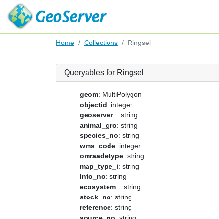
Home
Collections
Ringsel
Queryables for Ringsel
geom
: MultiPolygon
objectid
: integer
geoserver_
: string
animal_gro
: string
species_no
: string
wms_code
: integer
omraadetype
: string
map_type_i
: string
info_no
: string
ecosystem_
: string
stock_no
: string
reference
: string
source_no
: string