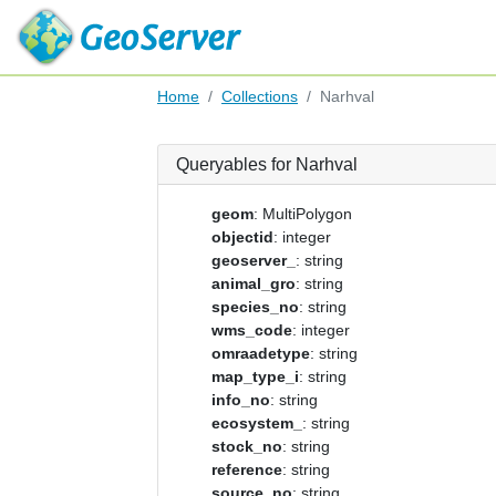
Home
Collections
Narhval
Queryables for Narhval
geom
: MultiPolygon
objectid
: integer
geoserver_
: string
animal_gro
: string
species_no
: string
wms_code
: integer
omraadetype
: string
map_type_i
: string
info_no
: string
ecosystem_
: string
stock_no
: string
reference
: string
source_no
: string