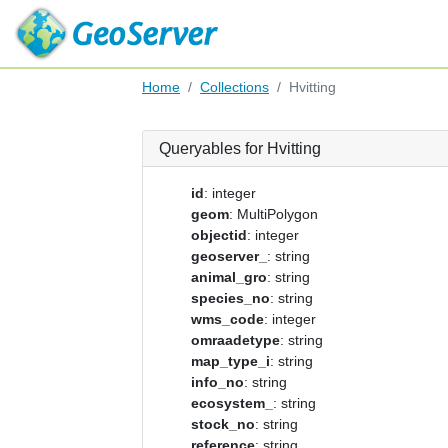
Home
Collections
Hvitting
Queryables for Hvitting
id
: integer
geom
: MultiPolygon
objectid
: integer
geoserver_
: string
animal_gro
: string
species_no
: string
wms_code
: integer
omraadetype
: string
map_type_i
: string
info_no
: string
ecosystem_
: string
stock_no
: string
reference
: string