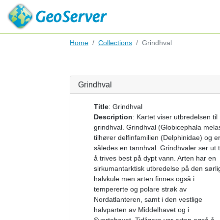
Home
Collections
Grindhval
Grindhval
Title
:
Grindhval
Description
:
Kartet viser utbredelsen til
grindhval. Grindhval (Globicephala mela
tilhører delfinfamilien (Delphinidae) og e
således en tannhval. Grindhvaler ser ut ti
å trives best på dypt vann. Arten har en
sirkumantarktisk utbredelse på den sørli
halvkule men arten finnes også i
tempererte og polare strøk av
Nordatlanteren, samt i den vestlige
halvparten av Middelhavet og i