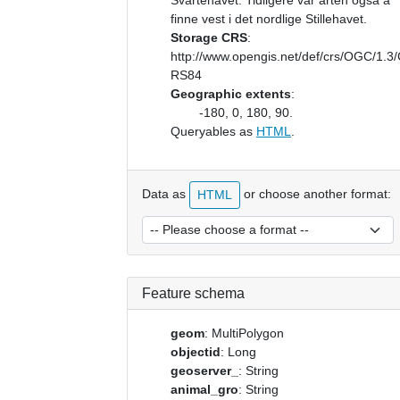
Svartehavet. Tidligere var arten også å
finne vest i det nordlige Stillehavet.
Storage CRS
:
http://www.opengis.net/def/crs/OGC/1.3
RS84
Geographic extents
:
-180, 0, 180, 90.
Queryables as
HTML
.
Data as
or choose another format:
HTML
Feature schema
geom
: MultiPolygon
objectid
: Long
geoserver_
: String
animal_gro
: String